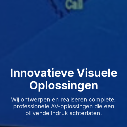
Vanaf nu
te huren.
LED-banners, transparante LED-posters en
andere LED-oplossingen voor beurzen,
Innovatieve Visuele
evenementen, winkels en zakelijke
presentaties.
Oplossingen
Wij ontwerpen en realiseren complete,
RESERVEER DIRECT
professionele AV-oplossingen die een
blijvende indruk achterlaten.