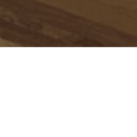
Onze Expertise
Ontdek hoe wij uw visie tot leven brengen
met hoogwaardige technologie.