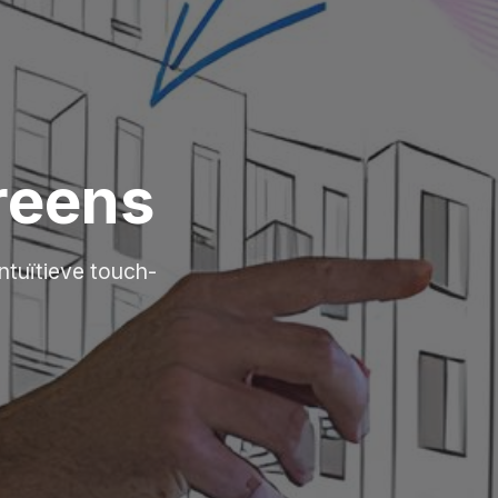
reens
ntuïtieve touch-